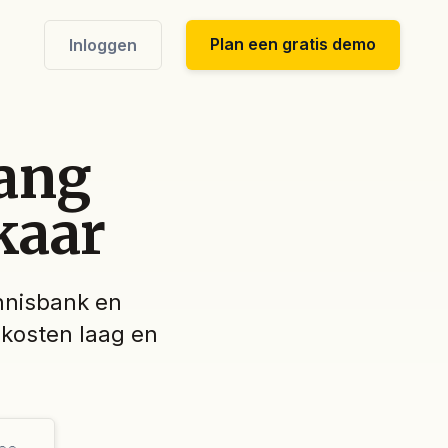
Plan een gratis demo
Inloggen
vang
kaar
ennisbank en
e kosten laag en