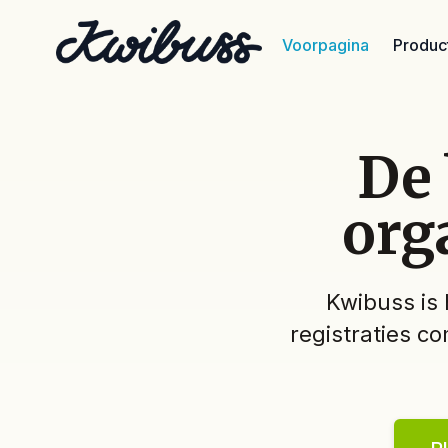
Voorpagina
Product
De 
org
Kwibuss is 
registraties co