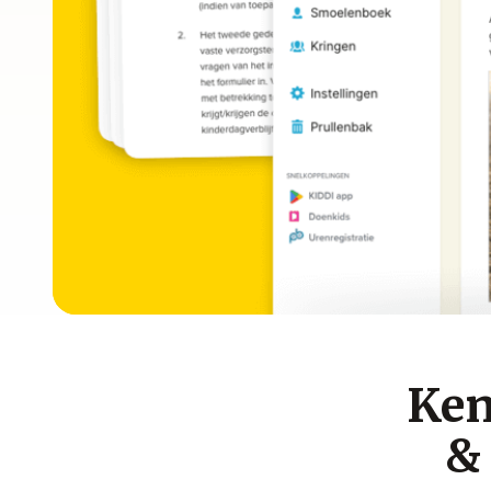
Ken
&