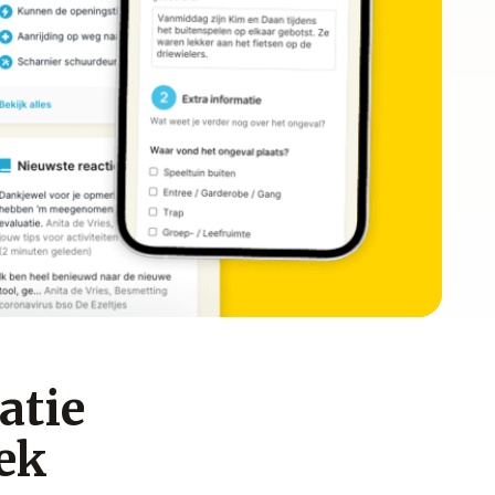
atie
ek