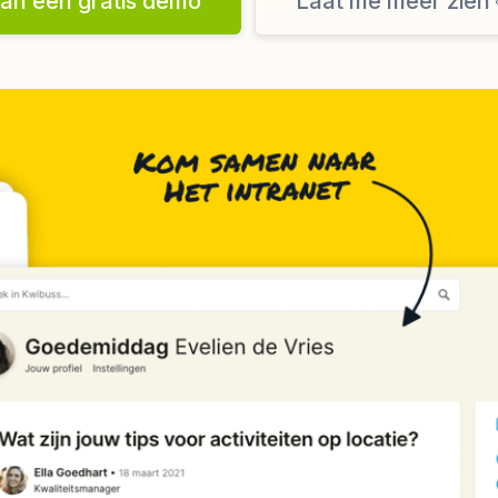
lan een gratis demo
Laat me meer zien 