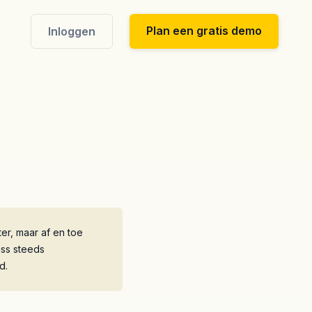
Plan een gratis demo
Inloggen
er, maar af en toe
uss steeds
d.