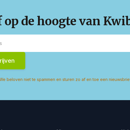
jf op de hoogte van Kwi
We beloven niet te spammen en sturen zo af en toe een nieuwsbrie