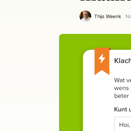
Thijs Weenk
No