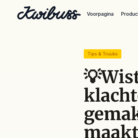
Voorpagina
Product
Tips & Truuks
💡Wist
klach
gemak
maakt