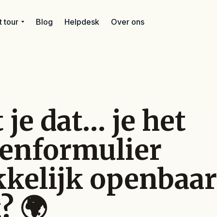
 tour
Blog
Helpdesk
Over ons
 je dat… je het
tenformulier
kelijk openbaar
? 🌍