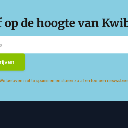
jf op de hoogte van Kwi
We beloven niet te spammen en sturen zo af en toe een nieuwsbrie